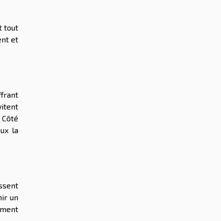
 tout
ent et
ffrant
itent
 Côté
ux la
ssent
ir un
ement