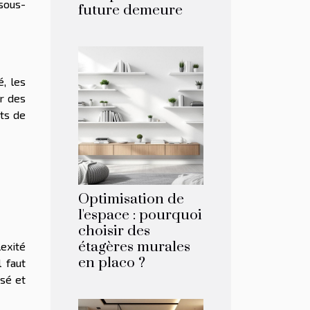
sous-
future demeure
é, les
r des
ets de
Optimisation de
l'espace : pourquoi
choisir des
étagères murales
lexité
en placo ?
 faut
sé et