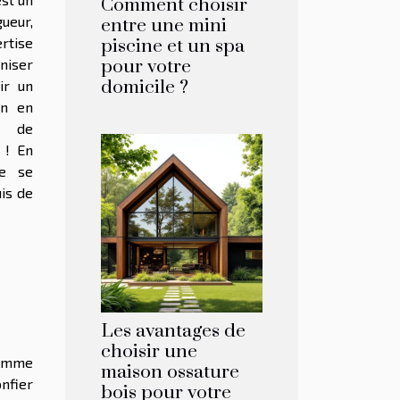
Comment choisir
gueur,
entre une mini
ertise
piscine et un spa
niser
pour votre
domicile ?
ir un
on en
el de
 ! En
se se
is de
Les avantages de
choisir une
comme
maison ossature
nfier
bois pour votre