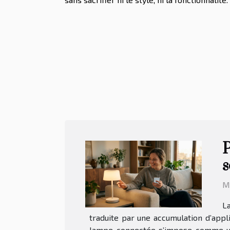
P
s
Ma
La
traduite par une accumulation d’appl
lampe connectée s’impose comme une