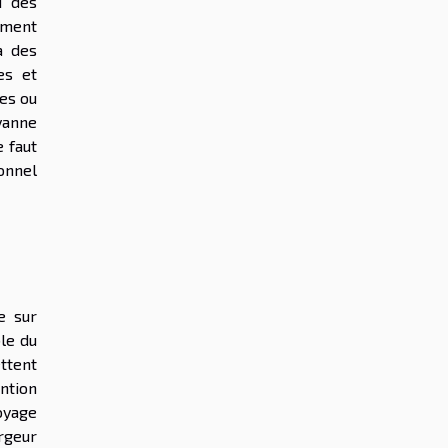
u des
ement
à des
es et
ues ou
vanne
e faut
ionnel
e sur
ble du
ettent
ntion
toyage
rgeur