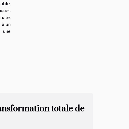
able,
iques
fuite,
e à un
t une
ransformation totale de