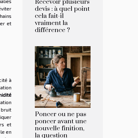
Recevoir plusieurs
malies
devis : à quel point
viter
cela fait-il
chains
vraiment la
uer et
différence ?
cité à
ation
idité
ation
 bruit
Poncer ou ne pas
iquer
poncer avant une
rs et
nouvelle finition,
le en
la question