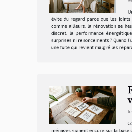
Un
évite du regard parce que les joints 
comme ailleurs, la rénovation se heur
discret, la performance énergétiqu
surprises ni renoncements ? Quand l’u
une fuite qui revient malgré les répara
R
v
Je
Co
ménages signent encore sur la base d