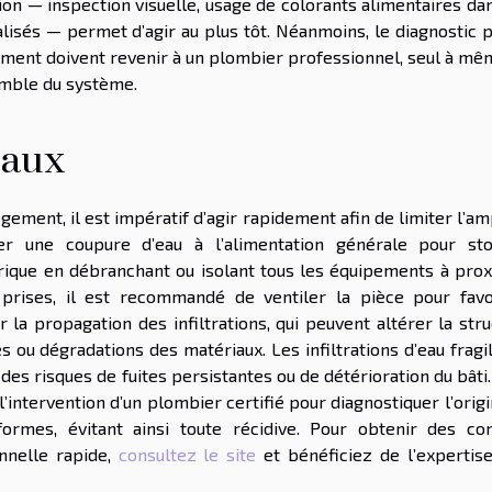
tion — inspection visuelle, usage de colorants alimentaires da
alisés — permet d’agir au plus tôt. Néanmoins, le diagnostic 
ement doivent revenir à un plombier professionnel, seul à mê
semble du système.
eaux
gement, il est impératif d’agir rapidement afin de limiter l’a
 une coupure d’eau à l’alimentation générale pour st
trique en débranchant ou isolant tous les équipements à prox
 prises, il est recommandé de ventiler la pièce pour favo
 la propagation des infiltrations, qui peuvent altérer la str
u dégradations des matériaux. Les infiltrations d’eau fragil
des risques de fuites persistantes ou de détérioration du bâti
r l’intervention d’un plombier certifié pour diagnostiquer l’orig
formes, évitant ainsi toute récidive. Pour obtenir des con
nnelle rapide,
consultez le site
et bénéficiez de l’expertise