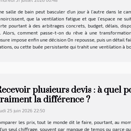
e salle de bain peut basculer d’un jour à l’autre dans le cam
noircissent, que la ventilation fatigue et que l’espace ne su
te pourtant à des arbitrages concrets, budget, délais, dispon
e. Alors, comment passe-t-on du rêve à une transformatio
sure impose enfin une décision On repousse, puis un détail fai
tions, ou cette buée persistante qui trahit une ventilation à bout
ecevoir plusieurs devis : à quel poi
raiment la différence ?
udi 25 juin 2026 22:50
mparer les prix, tout le monde dit le faire, pourtant, au m
’un seul chiffrage, souvent par manque de temps ou parce qu’u