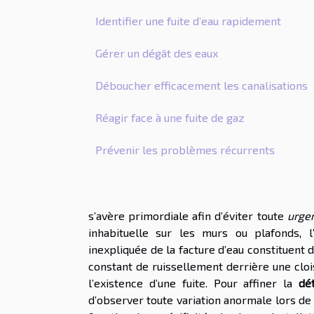
Identifier une fuite d’eau rapidement
Gérer un dégât des eaux
Déboucher efficacement les canalisations
Réagir face à une fuite de gaz
Prévenir les problèmes récurrents
s’avère primordiale afin d’éviter toute
urge
inhabituelle sur les murs ou plafonds, 
inexpliquée de la facture d’eau constituent d
constant de ruissellement derrière une cloi
l’existence d’une fuite. Pour affiner la
dé
d’observer toute variation anormale lors de