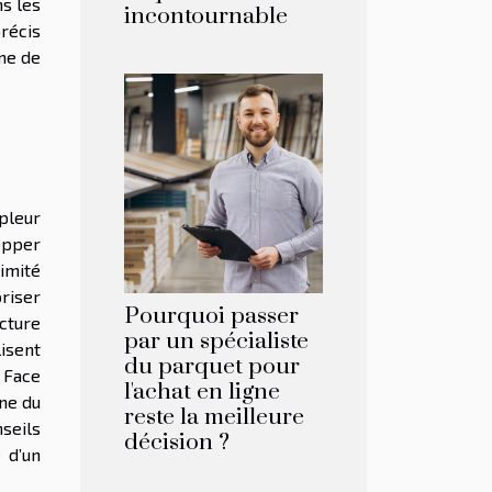
ns les
incontournable
précis
me de
mpleur
opper
imité
riser
Pourquoi passer
ucture
par un spécialiste
isent
du parquet pour
. Face
l'achat en ligne
ine du
reste la meilleure
seils
décision ?
 d’un