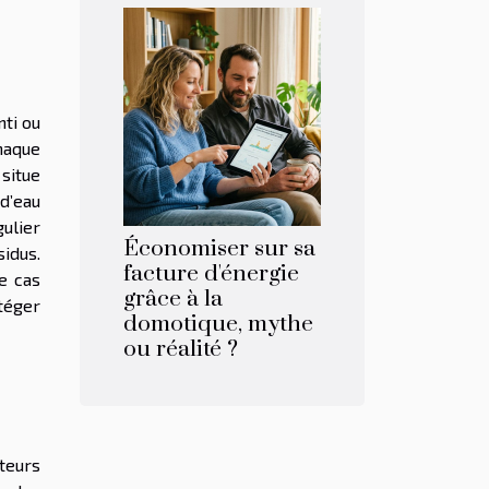
nti ou
haque
situe
d’eau
ulier
Économiser sur sa
idus.
facture d'énergie
e cas
grâce à la
téger
domotique, mythe
ou réalité ?
ateurs