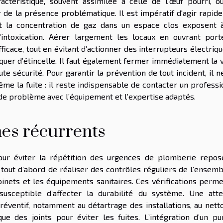
actéristique, souvent assimilée à celle de l'œuf pourri, o
 de la présence problématique. Il est impératif d'agir rapid
n et la concentration de gaz dans un espace clos exposent 
’intoxication. Aérer largement les locaux en ouvrant port
ficace, tout en évitant d’actionner des interrupteurs électriq
oquer d’étincelle. Il faut également fermer immédiatement la 
ute sécurité. Pour garantir la prévention de tout incident, il n
ême la fuite : il reste indispensable de contacter un profess
e de problème avec l’équipement et l’expertise adaptés.
mes récurrents
our éviter la répétition des urgences de plomberie repos
t tout d’abord de réaliser des contrôles réguliers de l’ensem
obinets et les équipements sanitaires. Ces vérifications perm
usceptible d’affecter la durabilité du système. Une atte
 préventif, notamment au détartrage des installations, au net
 des joints pour éviter les fuites. L’intégration d’un pu