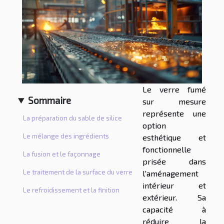
Le verre fumé
Sommaire
sur mesure
représente une
La préparation du sable de silice
option
Le mélange des ingrédients
esthétique et
fonctionnelle
La fusion et le façonnage
prisée dans
Le traitement de la surface du verre
l'aménagement
intérieur et
Le refroidissement et la finition
extérieur. Sa
capacité à
réduire la